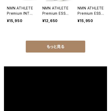
NMN ATHLETE
NMN ATHLETE
NMN ATHLETE
Premium INTO
Premium ESSE
Premium ESSE
RODUCTRY OI
NCE-LOTION 1
NCE 60mL（6
¥15,950
¥12,650
¥15,950
L 50mL＜導入
00mL＜美容化
袋入り／1袋2mL
美容オイル＞
粧液＞
x5本）＜美容液
＞
もっと見る