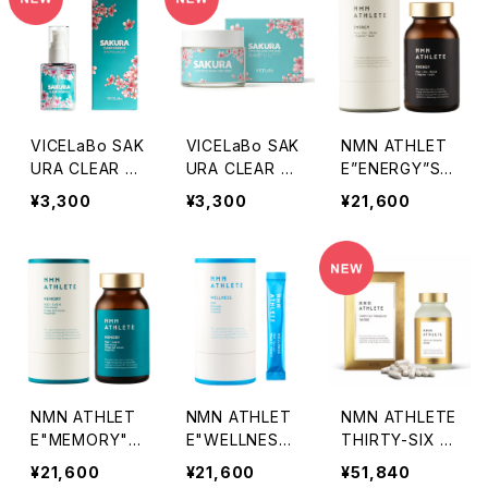
コラーゲン＋セ
透保湿 フェイシ
ラミド＋アスタキ
ャル・シートマス
サンチン
ク 25ｍL枚ｘ5
枚入り/箱
VICELaBo SAK
VICELaBo SAK
NMN ATHLET
URA CLEAR ES
URA CLEAR S
E”ENERGY”SU
SENCE／さくら
OOTHING CRE
PPLEMENT120
¥3,300
¥3,300
¥21,600
クリアエッセンス
AM／さくらクリ
粒／NMN9000
50ｍL
アスージングク
㎎＋マカ・亜鉛・
リーム
BCAA・Lアルギ
ニン・イヌリン配
合
NMN ATHLET
NMN ATHLET
NMN ATHLETE
E"MEMORY"S
E"WELLNES
THIRTY-SIX T
UPPLEMENT 1
S"POWDER 3
HOUSAND 36
¥21,600
¥21,600
¥51,840
20粒／NMN90
0包／NMN120
000 サプリメン