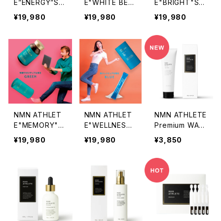
E”ENERGY”SU
E"WHITE BEA
E"BRIGHT"SU
PPLEMENT120
UTY PLUS"SU
PPLEMENT 12
¥19,980
¥19,980
¥19,980
粒／NMN1000
PPLEMENT 12
0粒／NMN100
0㎎＋マカ・亜
0粒／NMN100
00㎎＋リポソー
鉛・BCAA・Lアル
00㎎＋薔薇の
ムルテイン＋ゼ
ギニン・イヌリン
花びら＋燕の巣
アキサンチン＋
配合
＋コラーゲン＋
アスタキサンチ
セラミド＋アスタ
ン＋ブルーベリ
キサンチン
ー果汁末
NMN ATHLET
NMN ATHLET
NMN ATHLETE
E"MEMORY"S
E"WELLNES
Premium WAS
UPPLEMENT 1
S"POWDER 25
H 120g＜洗顔
¥19,980
¥19,980
¥3,850
20粒／NMN10
包／NMN1000
料＞
000㎎＋PQQ
0㎎＋水素パウ
＋CoQ10＋納
ダー＋ビタミンC
豆キナーゼ＋銀
＋ビタミンE＋ミ
杏葉エキス＋ヘ
ネラル含有
スペリジン