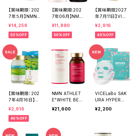
【賞味期限：202
【賞味期限:202
【賞味期限2027
7年５月】NMN
7年06月】NMN
年7月11日】VIC
ATHLETE 1200
ATHLETE 1000
ELLA 桜（SAKU
¥14,256
¥11,880
¥2,916
0 SUPPLEMEN
0 SUPPLEMEN
RA）サプリメント
50%OFF
50%OFF
40%OFF
T 120粒／日本
T100粒／日本
60粒
産純度99.9％
産純度99.9％
以上NMN1200
以上NMN1000
0㎎・イヌリン含
0㎎＆イヌリン含
有
有
【賞味期限：202
NMN ATHLET
VICELaBo SAK
7年4月16日】VI
E"WHITE BEA
URA HYPERT
CELLA 抹茶（M
UTY PLUS"SU
ONIC MOISTU
¥2,916
¥21,600
¥2,200
ATCHA）サプリ
PPLEMENT 12
RIZING FACIAL
40%OFF
メント 60粒
0粒／NMN900
SHEET MASK
0㎎＋薔薇の花
5packs per B
びら＋燕の巣＋
ox／さくら高浸