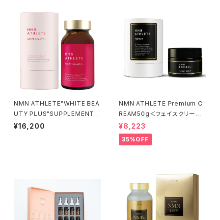
NMN ATHLETE"WHITE BEA
NMN ATHLETE Premium C
UTY PLUS"SUPPLEMENT 1
REAM50g＜フェイスクリーム
20粒／NMN6000㎎＋薔薇の
＞
¥16,200
¥8,223
花びら＋燕の巣＋コラーゲン＋
35%OFF
セラミド＋アスタキサンチン