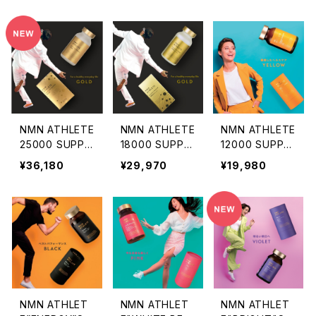
00㎎＋PQQ＋
00㎎＋水素パウ
ト 180粒【約３ヶ
CoQ10＋納豆キ
ダー＋ビタミンC
月分】国内製造
ナーゼ＋銀杏葉
＋ビタミンE＋ミ
NMN純度99.
エキス＋ヘスペ
ネラル含有
9％36000㎎配
リジン
合
NMN ATHLETE
NMN ATHLETE
NMN ATHLETE
25000 SUPPL
18000 SUPPLE
12000 SUPPLE
EMENT 100粒
MENT 180粒／
MENT120粒／
¥36,180
¥29,970
¥19,980
／日本産純度9
日本産造純度9
NMN12000㎎
9.9％以上NMN
9.9％以上NMN
＋イヌリン含有
25000㎎含有
18000㎎・イヌリ
ン18000㎎含有
NMN ATHLET
NMN ATHLET
NMN ATHLET