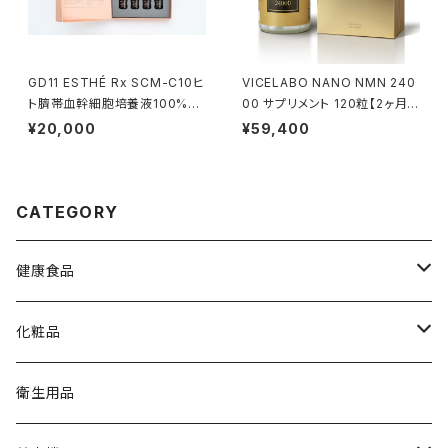
GD11 ESTHÉ Rx SCM-C10ヒ
VICELABO NANO NMN 240
ト臍帯血幹細胞培養液100%源
00 サプリメント 120粒【2ヶ月
液・100,000ppm配合・4本セ
分】日本製NMN純度99.9％24
¥20,000
¥59,400
ット/箱
000㎎配合
CATEGORY
健康食品
健康維持・栄養バランスが気になる
化粧品
生活習慣が気になる
スキンケア
衛生用品