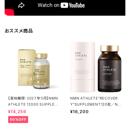
おススメ商品
【賞味期限：2027年５月】NMN
NMN ATHLETE”RECOVER
ATHLETE 12000 SUPPLEM
Y”SUPPLEMENT120粒／NM
ENT 120粒／日本産純度99.
N6000㎎＋マカ・亜鉛・BCAA・
¥14,256
¥16,200
9％以上NMN12000㎎・イヌリ
Lアルギニン・イヌリン配合
50%OFF
ン含有