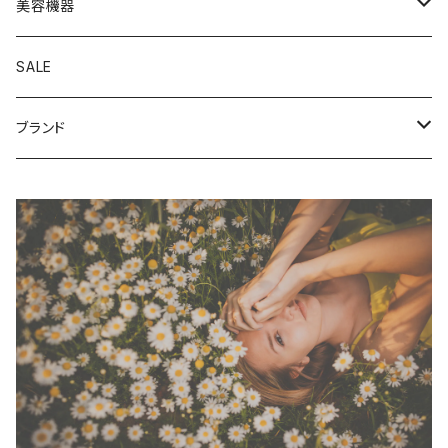
洗顔料
美容・お肌の調子が気になる
ボディケア
美容機器
化粧水
リラックス・気分転換したい
水素ガス・水素水生成器
SALE
乳液
活力が気になる
ブランド
クリーム
眼精疲労が気になる
NMN ATHLETE
美容液
The TOKYO FAILY
Graine de Pastel
VICELABO
WOW CREAM